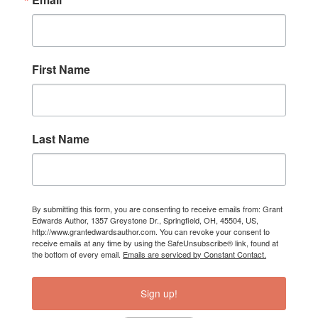
First Name
Last Name
By submitting this form, you are consenting to receive emails from: Grant
Edwards Author, 1357 Greystone Dr., Springfield, OH, 45504, US,
http://www.grantedwardsauthor.com. You can revoke your consent to
receive emails at any time by using the SafeUnsubscribe® link, found at
the bottom of every email.
Emails are serviced by Constant Contact.
Sign up!