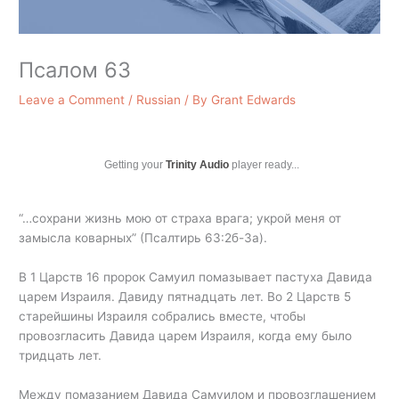
Псалом 63
Leave a Comment
/
Russian
/ By
Grant Edwards
Getting your
Trinity Audio
player ready...
“…сохрани жизнь мою от страха врага; укрой меня от
замысла коварных” (Псалтирь 63:2б-3а).
В 1 Царств 16 пророк Самуил помазывает пастуха Давида
царем Израиля. Давиду пятнадцать лет. Во 2 Царств 5
старейшины Израиля собрались вместе, чтобы
провозгласить Давида царем Израиля, когда ему было
тридцать лет.
Между помазанием Давида Самуилом и провозглашением