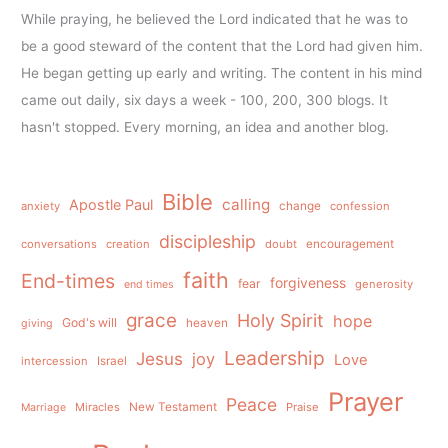
While praying, he believed the Lord indicated that he was to
be a good steward of the content that the Lord had given him.
He began getting up early and writing. The content in his mind
came out daily, six days a week - 100, 200, 300 blogs. It
hasn't stopped. Every morning, an idea and another blog.
Bible
calling
Apostle Paul
anxiety
change
confession
discipleship
conversations
creation
doubt
encouragement
faith
End-times
forgiveness
fear
generosity
end times
grace
Holy Spirit
hope
God's will
heaven
giving
Leadership
Jesus
joy
Love
intercession
Israel
Prayer
Peace
Miracles
New Testament
Praise
Marriage