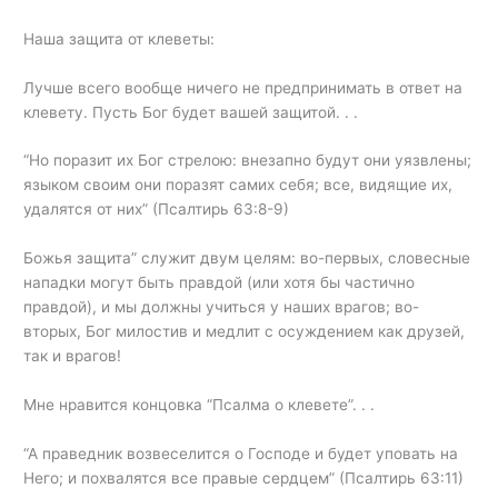
Наша защита от клеветы:
Лучше всего вообще ничего не предпринимать в ответ на
клевету. Пусть Бог будет вашей защитой. . .
“Но поразит их Бог стрелою: внезапно будут они уязвлены;
языком своим они поразят самих себя; все, видящие их,
удалятся от них” (Псалтирь 63:8-9)
Божья защита” служит двум целям: во-первых, словесные
нападки могут быть правдой (или хотя бы частично
правдой), и мы должны учиться у наших врагов; во-
вторых, Бог милостив и медлит с осуждением как друзей,
так и врагов!
Мне нравится концовка “Псалма о клевете”. . .
“А праведник возвеселится о Господе и будет уповать на
Него; и похвалятся все правые сердцем” (Псалтирь 63:11)