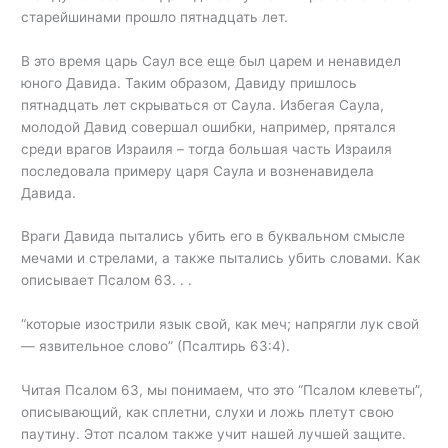
старейшинами прошло пятнадцать лет.
В это время царь Саул все еще был царем и ненавидел
юного Давида. Таким образом, Давиду пришлось
пятнадцать лет скрываться от Саула. Избегая Саула,
молодой Давид совершал ошибки, например, прятался
среди врагов Израиля – тогда большая часть Израиля
последовала примеру царя Саула и возненавидела
Давида.
Враги Давида пытались убить его в буквальном смысле
мечами и стрелами, а также пытались убить словами. Как
описывает Псалом 63. . .
“которые изострили язык свой, как меч; напрягли лук свой
— язвительное слово” (Псалтирь 63:4).
Читая Псалом 63, мы понимаем, что это “Псалом клеветы”,
описывающий, как сплетни, слухи и ложь плетут свою
паутину. Этот псалом также учит нашей лучшей защите.