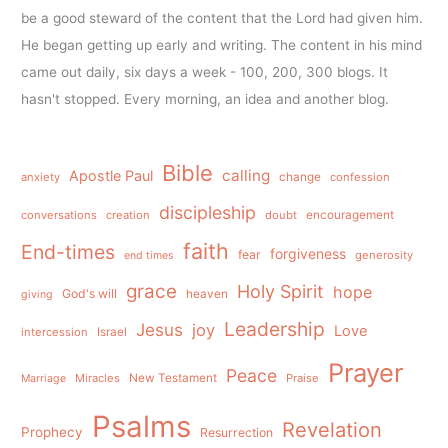
be a good steward of the content that the Lord had given him.
He began getting up early and writing. The content in his mind
came out daily, six days a week - 100, 200, 300 blogs. It
hasn't stopped. Every morning, an idea and another blog.
Bible
calling
Apostle Paul
anxiety
change
confession
discipleship
conversations
creation
doubt
encouragement
faith
End-times
forgiveness
fear
generosity
end times
grace
Holy Spirit
hope
God's will
heaven
giving
Leadership
Jesus
joy
Love
intercession
Israel
Prayer
Peace
Miracles
New Testament
Praise
Marriage
Psalms
Revelation
Prophecy
Resurrection