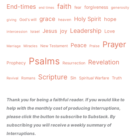
faith
End-times
forgiveness
fear
generosity
end times
grace
Holy Spirit
hope
God's will
heaven
giving
Leadership
Jesus
joy
Love
intercession
Israel
Prayer
Peace
Miracles
New Testament
Praise
Marriage
Psalms
Revelation
Prophecy
Resurrection
Scripture
Sin
Spiritual Warfare
Truth
Revival
Romans
Thank you for being a faithful reader. If you would like to
help with the monthly cost of producing Interruptions,
please click the button to subscribe to Substack. By
subscribing you will receive a weekly summary of
Interruptions.