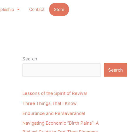
ipleship
Contact
Store
Search
Search
Lessons of the Spirit of Revival
Three Things That I Know
Endurance and Perseverance!
Navigating Economic “Birth Pains”: A
Biblical Guide to End-Time Finances