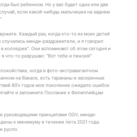
когда был ребенком. Но у вас будет одна или две
случай, если какой-нибудь мальчишка на заднем
”
ержите. Каждый раз, когда кто-то из моих детей
я случались минди-раздражители, и я говорил
 в колледже”. Они вспоминают об этом сегодня и
 я что-то разрушаю: “Вот тебе и пенсия!”
покойствие, когда в фото-экстравагантном
анном на Вакасе, есть тараканы и засоренные
ствий 60‘х годов мое поколение ожидало ошибок
итайте и запомните Послание к Филиппийцам
ше руководящими принципами OGV, минди-
дены к минимуму в течение лета 2021 года.
е русло.