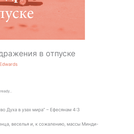
ражения в отпуске
 Edwards
ready...
о Духа в узах мира” – Ефесянам 4:3
лнца, веселья и, к сожалению, массы Минди-