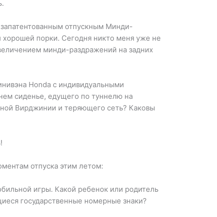
.
м запатентованным отпускным Минди-
 хорошей порки. Сегодня никто меня уже не
увеличением минди-раздражений на задних
минивэна Honda с индивидуальными
нем сиденье, едущего по туннелю на
дной Вирджинии и теряющего сеть? Каковы
!
оментам отпуска этим летом:
бильной игры. Какой ребенок или родитель
щиеся государственные номерные знаки?