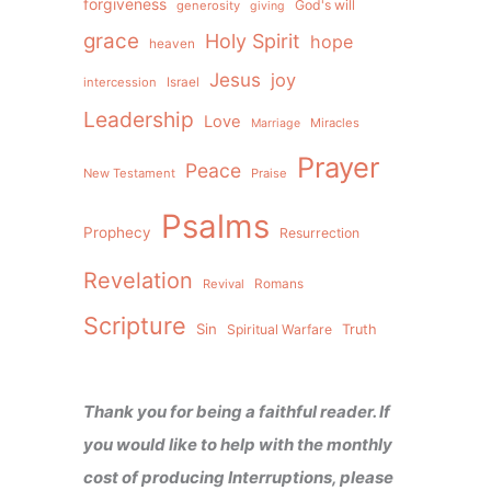
forgiveness
God's will
generosity
giving
grace
Holy Spirit
hope
heaven
Jesus
joy
intercession
Israel
Leadership
Love
Miracles
Marriage
Prayer
Peace
New Testament
Praise
Psalms
Prophecy
Resurrection
Revelation
Revival
Romans
Scripture
Sin
Spiritual Warfare
Truth
Thank you for being a faithful reader. If
you would like to help with the monthly
cost of producing Interruptions, please