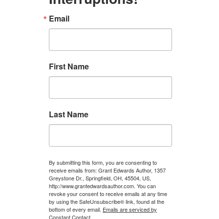
Email
First Name
Last Name
By submitting this form, you are consenting to
receive emails from: Grant Edwards Author, 1357
Greystone Dr., Springfield, OH, 45504, US,
http://www.grantedwardsauthor.com. You can
revoke your consent to receive emails at any time
by using the SafeUnsubscribe® link, found at the
bottom of every email.
Emails are serviced by
Constant Contact.