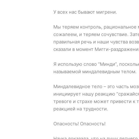
У всех нас бывают мигрени.
Мы теряем контроль, рациональное 
сожалеем, и теряем сочувствие. Зате
правильная речь и наши чувства воз
сказали в момент Мигги-раздражени
Я использую слово “Минди”, поскольк
называемой миндалевидным телом.
Миндалевидное тело – это часть моз
инициирует нашу реакцию “сражайся 
тревоге и страхе может привести к т
реакцией на трудности.
Опасность! Опасность!
Наука доказала, что на душу летнег