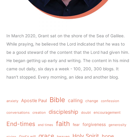
In March 2020, Grant sat on the shore of the Sea of Galilee.
While praying, he believed the Lord indicated that he was to
be a good steward of the content that the Lord had given him.
He began getting up early and writing. The content in his mind
came out daily, six days a week - 100, 200, 300 blogs. It
hasn't stopped. Every morning, an idea and another blog.
Bible
calling
Apostle Paul
anxiety
change
confession
discipleship
conversations
creation
doubt
encouragement
faith
End-times
forgiveness
fear
generosity
end times
grace
Holy Spirit
hope
God's will
heaven
giving