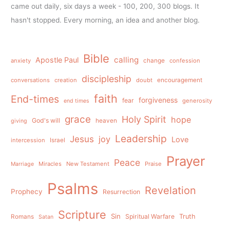
came out daily, six days a week - 100, 200, 300 blogs. It
hasn't stopped. Every morning, an idea and another blog.
Bible
calling
Apostle Paul
anxiety
change
confession
discipleship
conversations
creation
doubt
encouragement
faith
End-times
forgiveness
fear
generosity
end times
grace
Holy Spirit
hope
God's will
heaven
giving
Leadership
Jesus
joy
Love
intercession
Israel
Prayer
Peace
Miracles
New Testament
Praise
Marriage
Psalms
Revelation
Prophecy
Resurrection
Scripture
Sin
Spiritual Warfare
Truth
Romans
Satan