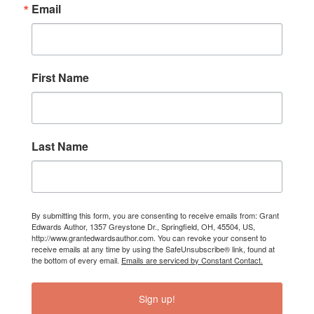
Email
First Name
Last Name
By submitting this form, you are consenting to receive emails from: Grant
Edwards Author, 1357 Greystone Dr., Springfield, OH, 45504, US,
http://www.grantedwardsauthor.com. You can revoke your consent to
receive emails at any time by using the SafeUnsubscribe® link, found at
the bottom of every email.
Emails are serviced by Constant Contact.
Sign up!