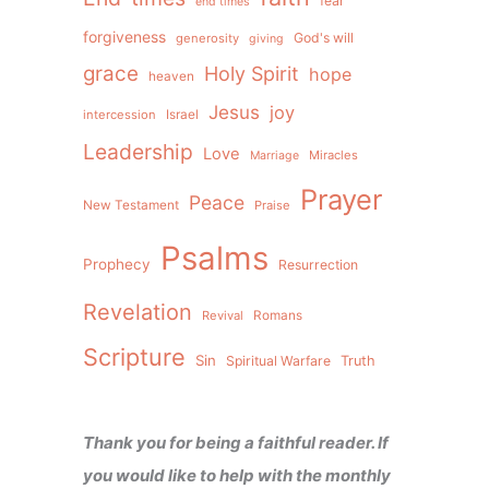
fear
end times
forgiveness
God's will
generosity
giving
grace
Holy Spirit
hope
heaven
Jesus
joy
intercession
Israel
Leadership
Love
Miracles
Marriage
Prayer
Peace
New Testament
Praise
Psalms
Prophecy
Resurrection
Revelation
Revival
Romans
Scripture
Sin
Spiritual Warfare
Truth
Thank you for being a faithful reader. If
you would like to help with the monthly