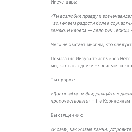
Иисус-царь:
«Ты возлюбил правду и возненавидел
Твой елеем радости более соучастник
землю, и небеса — дело рук Твоих;»
Чего не хватает многим, кто следует
Помазание Иисуса течет через Него к
мы, как наследники – являемся со-п
Ты пророк:
«
Достигайте любви; ревнуйте о
дара
пророчествовать»
– 1-е Коринфянам 1
Вы священник:
«и сами, как живые камни, устрояйте