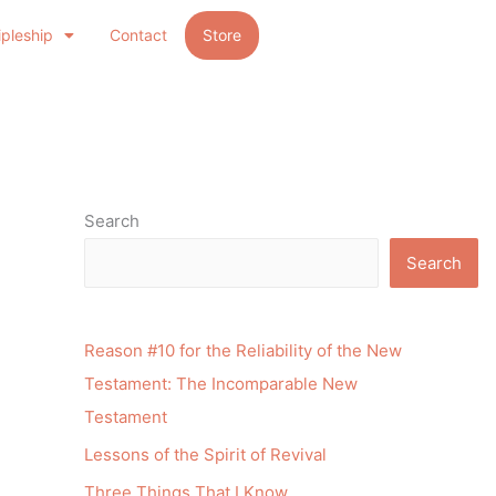
ipleship
Contact
Store
Search
Search
Reason #10 for the Reliability of the New
Testament: The Incomparable New
Testament
Lessons of the Spirit of Revival
Three Things That I Know