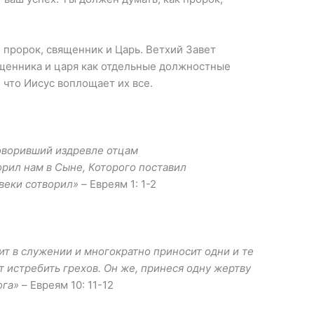
 пророк, священник и Царь. Ветхий Завет
щенника и царя как отдельные должностные
 что Иисус воплощает их все.
говоривший издревле отцам
орил нам в Сыне, Которого поставил
 веки сотворил» –
Евреям 1: 1-2
т в служении и многократно приносит одни и те
т истребить грехов. Он же, принеся одну жертву
ога» –
Евреям 10: 11-12