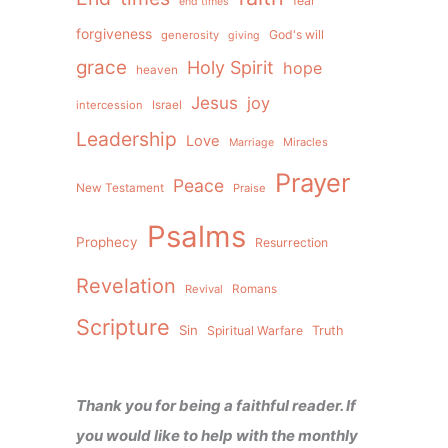
fear
end times
forgiveness
God's will
generosity
giving
grace
Holy Spirit
hope
heaven
Jesus
joy
intercession
Israel
Leadership
Love
Miracles
Marriage
Prayer
Peace
New Testament
Praise
Psalms
Prophecy
Resurrection
Revelation
Revival
Romans
Scripture
Sin
Spiritual Warfare
Truth
Thank you for being a faithful reader. If
you would like to help with the monthly