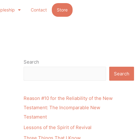
ipleship
Contact
Store
Search
Search
Reason #10 for the Reliability of the New
Testament: The Incomparable New
Testament
Lessons of the Spirit of Revival
Three Things That I Know