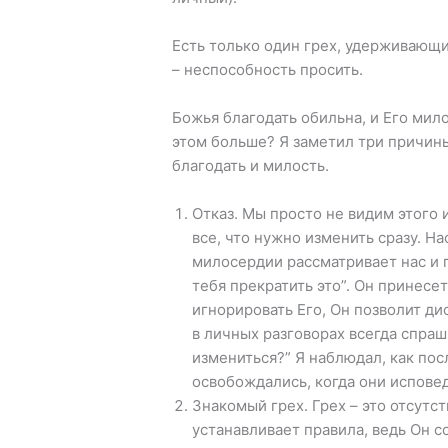
Есть только один грех, удерживающи
– неспособность просить.
Божья благодать обильна, и Его мил
этом больше? Я заметил три причин
благодать и милость.
Отказ. Мы просто не видим этого 
все, что нужно изменить сразу. На
милосердии рассматривает нас и г
тебя прекратить это”. Он принесе
игнорировать Его, Он позволит ди
в личных разговорах всегда спраш
измениться?” Я наблюдал, как по
освобождались, когда они исповед
Знакомый грех. Грех – это отсутст
устанавливает правила, ведь Он с