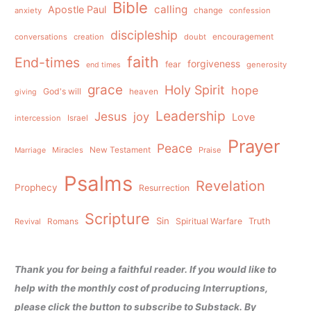
Bible
calling
Apostle Paul
anxiety
change
confession
discipleship
conversations
creation
doubt
encouragement
faith
End-times
forgiveness
fear
generosity
end times
grace
Holy Spirit
hope
God's will
heaven
giving
Leadership
Jesus
joy
Love
intercession
Israel
Prayer
Peace
Miracles
New Testament
Praise
Marriage
Psalms
Revelation
Prophecy
Resurrection
Scripture
Sin
Spiritual Warfare
Truth
Revival
Romans
Thank you for being a faithful reader. If you would like to
help with the monthly cost of producing Interruptions,
please click the button to subscribe to Substack. By