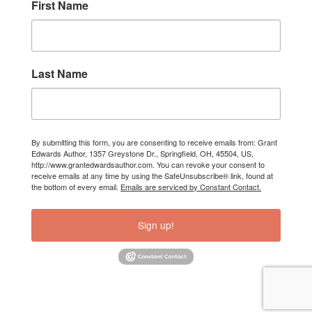
First Name
Last Name
By submitting this form, you are consenting to receive emails from: Grant
Edwards Author, 1357 Greystone Dr., Springfield, OH, 45504, US,
http://www.grantedwardsauthor.com. You can revoke your consent to
receive emails at any time by using the SafeUnsubscribe® link, found at
the bottom of every email.
Emails are serviced by Constant Contact.
Sign up!