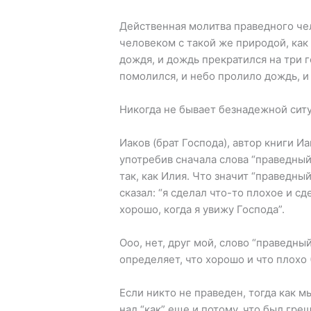
Действенная молитва праведного че
человеком с такой же природой, как 
дождя, и дождь прекратился на три г
помолился, и небо пролило дождь, и 
Никогда не бывает безнадежной ситу
Иаков (брат Господа), автор книги Иа
употребив сначала слова “праведны
так, как Илия. Что значит “праведны
сказал: “я сделал что-то плохое и сд
хорошо, когда я увижу Господа”.
Ооо, нет, друг мой, слово “праведны
определяет, что хорошо и что плохо 
Если никто не праведен, тогда как 
над “как” еще и потому, что был гре