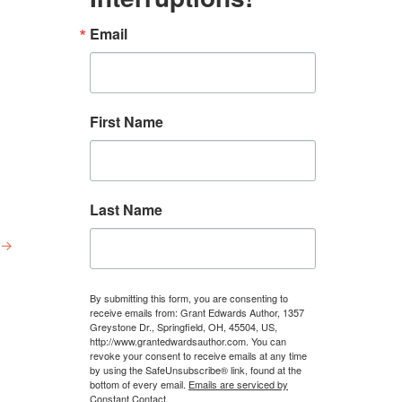
Email
First Name
Last Name
→
By submitting this form, you are consenting to
receive emails from: Grant Edwards Author, 1357
Greystone Dr., Springfield, OH, 45504, US,
http://www.grantedwardsauthor.com. You can
revoke your consent to receive emails at any time
by using the SafeUnsubscribe® link, found at the
bottom of every email.
Emails are serviced by
Constant Contact.