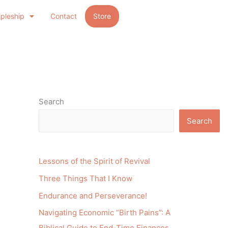
ipleship
Contact
Store
Search
Search
Lessons of the Spirit of Revival
Three Things That I Know
Endurance and Perseverance!
Navigating Economic “Birth Pains”: A
Biblical Guide to End-Time Finances