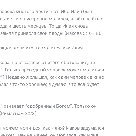
ловека многого достигнет. Ибо Илия был
вы и я, и он искренне молился, чтобы не было
ода и шесть месяцев. Тогда Илия снова
земля принесла свои плоды (Иакова 5:16-18).
ации, если кто-то молится, как Илия!
кова, не отказался от этого обетования, не
й”. Только праведный человек может молиться
й”? Недавно я слышал, как один человек в кино
елал что-то хорошее; я думаю, что все будет
й” означает “одобренный Богом”. Только он
(Римлянам 3:23).
мы можем молиться, как Илия? Иаков задумался
шником. Тем не менее, он молился, как Илия,