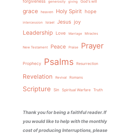
forgiveness
God's will
generosity
giving
grace
Holy Spirit
hope
heaven
Jesus
joy
intercession
Israel
Leadership
Love
Miracles
Marriage
Prayer
Peace
New Testament
Praise
Psalms
Prophecy
Resurrection
Revelation
Revival
Romans
Scripture
Sin
Spiritual Warfare
Truth
Thank you for being a faithful reader. If
you would like to help with the monthly
cost of producing Interruptions, please