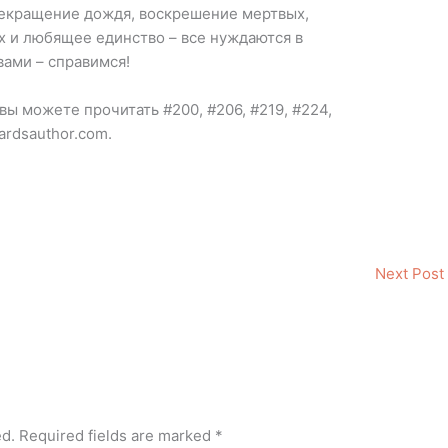
рекращение дождя, воскрешение мертвых,
х и любящее единство – все нуждаются в
вами – справимся!
вы можете прочитать #200, #206, #219, #224,
ardsauthor.com.
Next Post
ed.
Required fields are marked
*