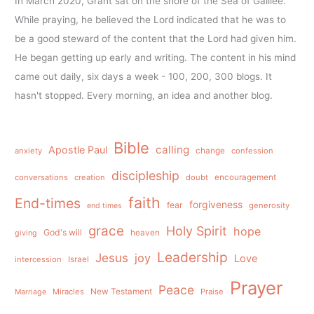
In March 2020, Grant sat on the shore of the Sea of Galilee.
While praying, he believed the Lord indicated that he was to
be a good steward of the content that the Lord had given him.
He began getting up early and writing. The content in his mind
came out daily, six days a week - 100, 200, 300 blogs. It
hasn't stopped. Every morning, an idea and another blog.
Bible
calling
Apostle Paul
anxiety
change
confession
discipleship
conversations
creation
doubt
encouragement
faith
End-times
forgiveness
fear
generosity
end times
grace
Holy Spirit
hope
God's will
heaven
giving
Leadership
Jesus
joy
Love
intercession
Israel
Prayer
Peace
Miracles
New Testament
Praise
Marriage