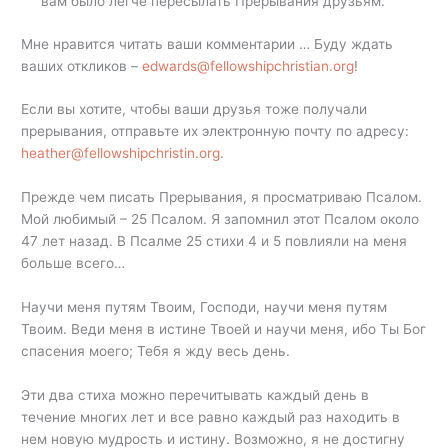
вам было легче пересылать Прерывания друзьям.
Мне нравится читать ваши комментарии … Буду ждать
ваших откликов –
edwards@fellowshipchristian.org
!
Если вы хотите, чтобы ваши друзья тоже получали
прерывания, отправьте их электронную почту по адресу:
heather@fellowshipchristin.org
.
Прежде чем писать Прерывания, я просматриваю Псалом.
Мой любимый – 25 Псалом. Я запомнил этот Псалом около
47 лет назад. В Псалме 25 стихи 4 и 5 повлияли на меня
больше всего…
Научи меня путям Твоим, Господи, научи меня путям
Твоим. Веди меня в истине Твоей и научи меня, ибо Ты Бог
спасения моего; Тебя я жду весь день.
Эти два стиха можно перечитывать каждый день в
течение многих лет и все равно каждый раз находить в
нем новую мудрость и истину. Возможно, я не достигну